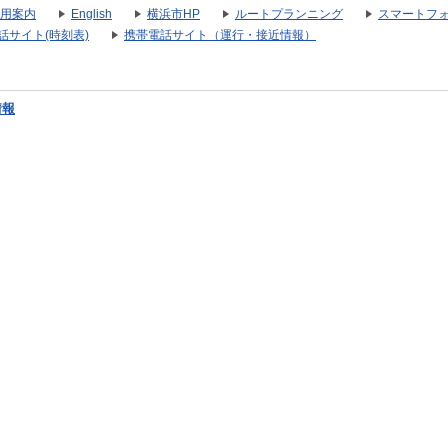
用案内
English
横浜市HP
ルートプランニング
スマートフ
話サイト(時刻表)
携帯電話サイト（運行・接近情報）
情報