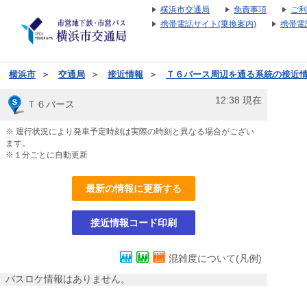
横浜市交通局
免責事項
ご利
携帯電話サイト(乗換案内)
携帯電
横浜市
＞
交通局
＞
接近情報
＞
Ｔ６バース周辺を通る系統の接近
12:38
現在
Ｔ６バース
※ 運行状況により発車予定時刻は実際の時刻と異なる場合がござい
ます。
※１分ごとに自動更新
最新の情報に更新する
接近情報コード印刷
混雑度について(凡例)
バスロケ情報はありません。