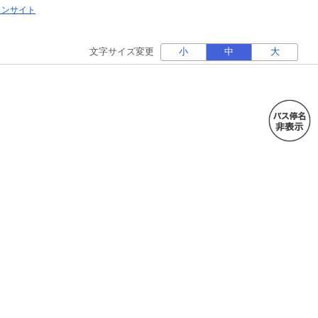
ォンサイト
文字サイズ変更
小
中
大