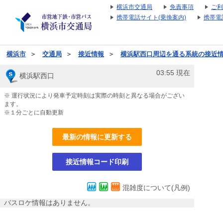
横浜市交通局
免責事項
ご利
携帯電話サイト(乗換案内)
携帯電
横浜市
＞
交通局
＞
接近情報
＞
横浜駅西口周辺を通る系統の接近
03:55
現在
横浜駅西口
※ 運行状況により発車予定時刻は実際の時刻と異なる場合がござい
ます。
※１分ごとに自動更新
最新の情報に更新する
接近情報コード印刷
混雑度について(凡例)
バスロケ情報はありません。