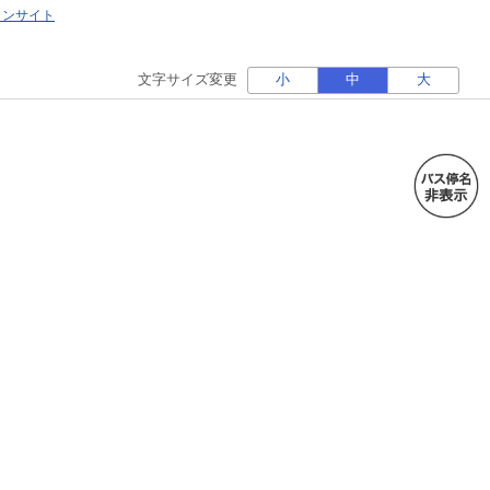
ォンサイト
文字サイズ変更
小
中
大