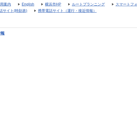
用案内
English
横浜市HP
ルートプランニング
スマートフ
話サイト(時刻表)
携帯電話サイト（運行・接近情報）
情報