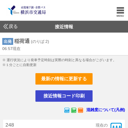
戻る
接近情報
稲荷通
出発
(のりば:2)
06:57現在
6じ57ふん現在
※ 運行状況により発車予定時刻は実際の時刻と異なる場合がございます。
※１分ごとに自動更新
最新の情報に更新する
接近情報コード印刷
混雑度について(凡例)
248
現在の