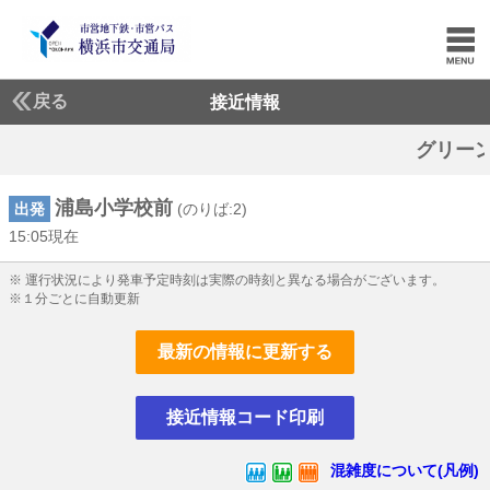
戻る
接近情報
グリーンライン:遅延
浦島小学校前
出発
(のりば:2)
15:05現在
15じ5ふん現在
※ 運行状況により発車予定時刻は実際の時刻と異なる場合がございます。
※１分ごとに自動更新
最新の情報に更新する
接近情報コード印刷
混雑度について(凡例)