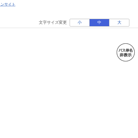
ォンサイト
文字サイズ変更
小
中
大