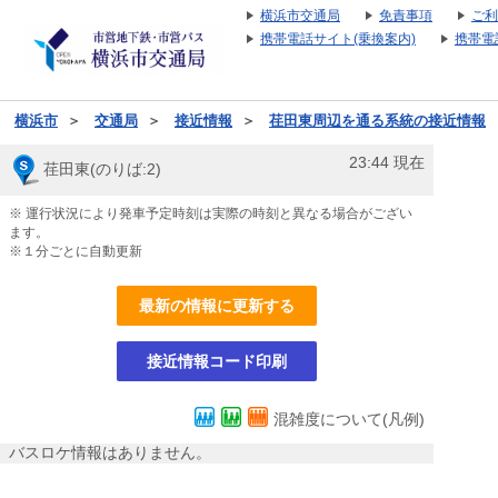
横浜市交通局
免責事項
ご利
携帯電話サイト(乗換案内)
携帯電
横浜市
＞
交通局
＞
接近情報
＞
荏田東周辺を通る系統の接近情報
23:44
現在
荏田東(のりば:2)
※ 運行状況により発車予定時刻は実際の時刻と異なる場合がござい
ます。
※１分ごとに自動更新
最新の情報に更新する
接近情報コード印刷
混雑度について(凡例)
バスロケ情報はありません。