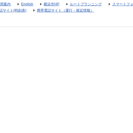
用案内
English
横浜市HP
ルートプランニング
スマートフ
話サイト(時刻表)
携帯電話サイト（運行・接近情報）