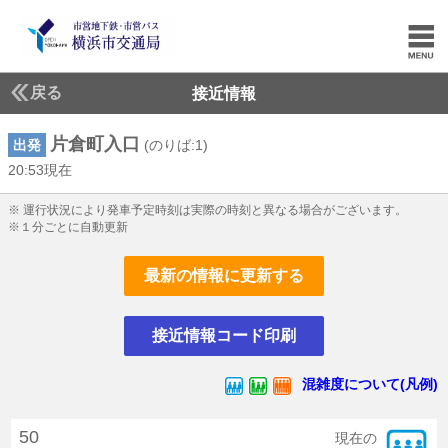
戻る
接近情報
片倉町入口
出発
(のりば:1)
20:53現在
20じ53ふん現在
※ 運行状況により発車予定時刻は実際の時刻と異なる場合がございます。
※１分ごとに自動更新
最新の情報に更新する
接近情報コード印刷
混雑度について(凡例)
50
現在の