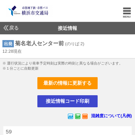
戻る
接近情報
菊名老人センター前
出発
(のりば:2)
12:28現在
12じ28ふん現在
※ 運行状況により発車予定時刻は実際の時刻と異なる場合がございます。
※１分ごとに自動更新
最新の情報に更新する
接近情報コード印刷
混雑度について(凡例)
59