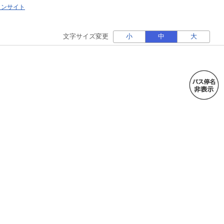
ォンサイト
文字サイズ変更
小
中
大