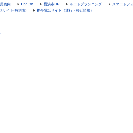
用案内
English
横浜市HP
ルートプランニング
スマートフ
話サイト(時刻表)
携帯電話サイト（運行・接近情報）
報