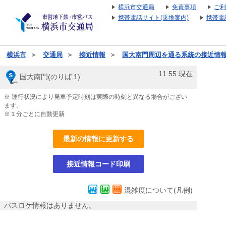
横浜市交通局
免責事項
ご利
携帯電話サイト(乗換案内)
携帯電
横浜市
＞
交通局
＞
接近情報
＞
国大南門周辺を通る系統の接近情
11:55
現在
国大南門(のりば:1)
※ 運行状況により発車予定時刻は実際の時刻と異なる場合がござい
ます。
※１分ごとに自動更新
最新の情報に更新する
接近情報コード印刷
混雑度について(凡例)
バスロケ情報はありません。