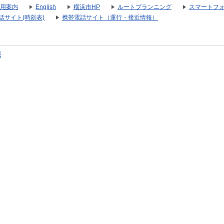
用案内
English
横浜市HP
ルートプランニング
スマートフ
話サイト(時刻表)
携帯電話サイト（運行・接近情報）
報