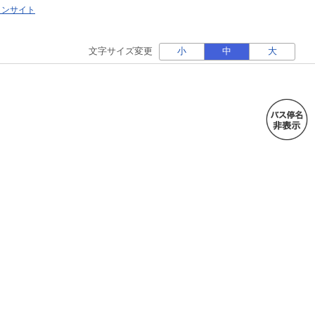
ォンサイト
文字サイズ変更
小
中
大