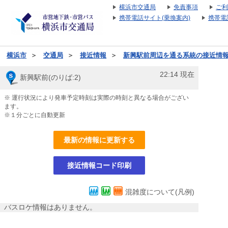
横浜市交通局
免責事項
ご利
携帯電話サイト(乗換案内)
携帯電
横浜市
＞
交通局
＞
接近情報
＞
新興駅前周辺を通る系統の接近情
22:14
現在
新興駅前(のりば:2)
※ 運行状況により発車予定時刻は実際の時刻と異なる場合がござい
ます。
※１分ごとに自動更新
最新の情報に更新する
接近情報コード印刷
混雑度について(凡例)
バスロケ情報はありません。