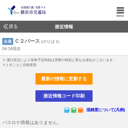
戻る
接近情報
Ｃ２バース
出発
(のりば:1)
04:34現在
4じ34ふん現在
※ 運行状況により発車予定時刻は実際の時刻と異なる場合がございます。
※１分ごとに自動更新
最新の情報に更新する
接近情報コード印刷
混雑度について(凡例)
バスロケ情報はありません。