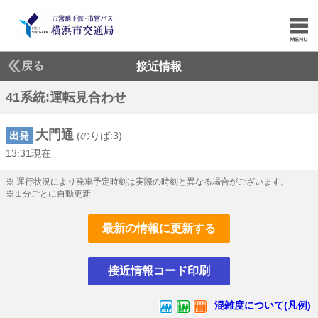
戻る
接近情報
41系統:運転見合わせ
大門通
出発
(のりば:3)
13:31現在
13じ31ふん現在
※ 運行状況により発車予定時刻は実際の時刻と異なる場合がございます。
※１分ごとに自動更新
最新の情報に更新する
接近情報コード印刷
混雑度について(凡例)