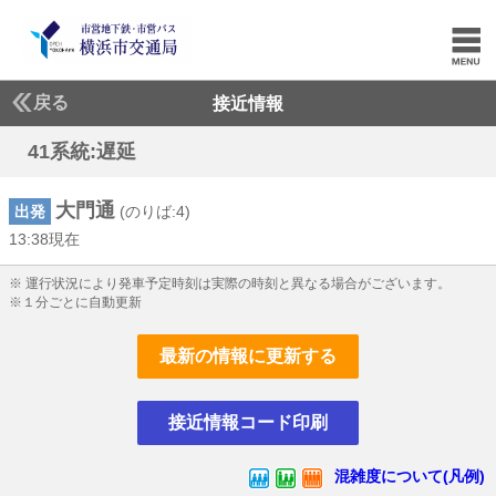
戻る
接近情報
41系統:遅延
大門通
出発
(のりば:4)
13:38現在
13じ38ふん現在
※ 運行状況により発車予定時刻は実際の時刻と異なる場合がございます。
※１分ごとに自動更新
最新の情報に更新する
接近情報コード印刷
混雑度について(凡例)