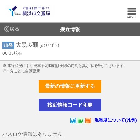
戻る
接近情報
大黒ふ頭
出発
(のりば:2)
00:35現在
0じ35ふん現在
※ 運行状況により発車予定時刻は実際の時刻と異なる場合がございます。
※１分ごとに自動更新
最新の情報に更新する
接近情報コード印刷
混雑度について(凡例)
バスロケ情報はありません。