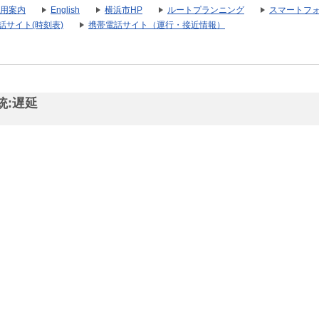
用案内
English
横浜市HP
ルートプランニング
スマートフ
話サイト(時刻表)
携帯電話サイト（運行・接近情報）
統:遅延