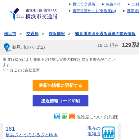
横浜市交通局
免責事項
ご利
携帯電話サイト(乗換案内)
携帯電
横浜市
＞
交通局
＞
接近情報
＞
鶴見川周辺を通る系統の接近情報
129系
19:13
現在
鶴見川(のりば:2)
※ 運行状況により発車予定時刻は実際の時刻と異なる場合がござい
ます。
※１分ごとに自動更新
最新の情報に更新する
接近情報コード印刷
混雑度について(凡例)
181
現在の
混雑度
横浜さとうのふるさと
ゆき