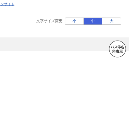
ォンサイト
文字サイズ変更
小
中
大