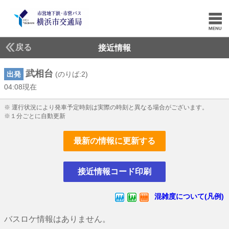
戻る
接近情報
武相台
出発
(のりば:2)
04:08現在
4じ8ふん現在
※ 運行状況により発車予定時刻は実際の時刻と異なる場合がございます。
※１分ごとに自動更新
最新の情報に更新する
接近情報コード印刷
混雑度について(凡例)
バスロケ情報はありません。