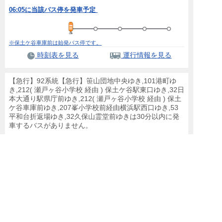
06:05に当該バス停を発車予定
※保土ケ谷車庫前は始発バス停です。
時刻表を見る
運行情報を見る
【急行】92系統【急行】笹山団地中央ゆき,101港町ゆ
き,212( 瀬戸ヶ谷小学校 経由 ) 保土ケ谷駅東口ゆき,32日
本大通り駅県庁前ゆき,212( 瀬戸ヶ谷小学校 経由 ) 保土
ケ谷車庫前ゆき,207峯小学校前経由横浜駅西口ゆき,53
平和台折返場ゆき,32久保山霊堂前ゆきは30分以内に発
車するバスがありません。