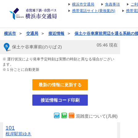
横浜市交通局
免責事項
ご利
携帯電話サイト(乗換案内)
携帯電
横浜市
＞
交通局
＞
接近情報
＞
保土ケ谷車庫前周辺を通る系統の
05:46
現在
保土ケ谷車庫前(のりば:2)
※ 運行状況により発車予定時刻は実際の時刻と異なる場合がござい
ます。
※１分ごとに自動更新
最新の情報に更新する
接近情報コード印刷
混雑度について(凡例)
101
根岸駅前
ゆき