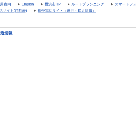
用案内
English
横浜市HP
ルートプランニング
スマートフ
話サイト(時刻表)
携帯電話サイト（運行・接近情報）
接近情報