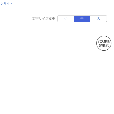
ォンサイト
文字サイズ変更
小
中
大