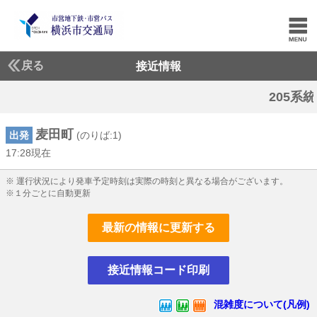
戻る
接近情報
205系統:遅延
麦田町
出発
(のりば:1)
17:28現在
17じ28ふん現在
※ 運行状況により発車予定時刻は実際の時刻と異なる場合がございます。
※１分ごとに自動更新
最新の情報に更新する
接近情報コード印刷
混雑度について(凡例)