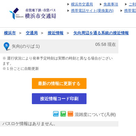
横浜市交通局
免責事項
ご利
携帯電話サイト(乗換案内)
携帯電
横浜市
＞
交通局
＞
接近情報
＞
矢向周辺を通る系統の接近情報
05:58
現在
矢向(のりば:1)
※ 運行状況により発車予定時刻は実際の時刻と異なる場合がござい
ます。
※１分ごとに自動更新
最新の情報に更新する
接近情報コード印刷
混雑度について(凡例)
バスロケ情報はありません。