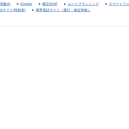
用案内
English
横浜市HP
ルートプランニング
スマートフ
話サイト(時刻表)
携帯電話サイト（運行・接近情報）