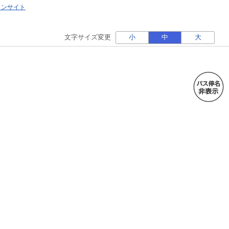
ォンサイト
文字サイズ変更
小
中
大