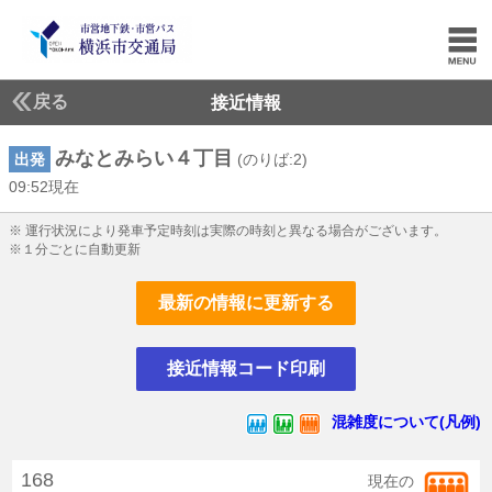
戻る
接近情報
みなとみらい４丁目
出発
(のりば:2)
09:52現在
9じ52ふん現在
※ 運行状況により発車予定時刻は実際の時刻と異なる場合がございます。
※１分ごとに自動更新
最新の情報に更新する
接近情報コード印刷
混雑度について(凡例)
168
現在の