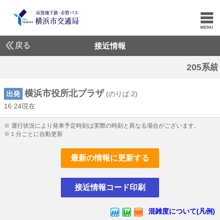
戻る
接近情報
205系統:遅延
横浜市役所北プラザ
出発
(のりば:2)
16:24現在
16じ24ふん現在
※ 運行状況により発車予定時刻は実際の時刻と異なる場合がございます。
※１分ごとに自動更新
最新の情報に更新する
接近情報コード印刷
混雑度について(凡例)