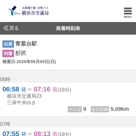
戻る
発着時刻表
青葉台駅
出発
杉沢
到着
検索日:2026年08月09日(日)
検索日:2026年8月9日(日曜日)
06時
06:58
07:16
6じ 58ふん
7じ 16ふん
発
⇒
着
(18分)
横浜市交通局
23
三保中央ゆき
9
5.09km
のりば
走行距離
07時
07:55
08:13
7じ 55ふん
8じ 13ふん
発
⇒
着
(18分)