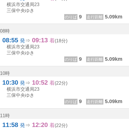
横浜市交通局
23
三保中央ゆき
9
5.09km
のりば
走行距離
08時
08:55
09:13
8じ 55ふん
9じ 13ふん
発
⇒
着
(18分)
横浜市交通局
23
三保中央ゆき
9
5.09km
のりば
走行距離
10時
10:30
10:52
10じ 30ふん
10じ 52ふん
発
⇒
着
(22分)
横浜市交通局
23
三保中央ゆき
9
5.09km
のりば
走行距離
11時
11:58
12:20
11じ 58ふん
12じ 20ふん
発
⇒
着
(22分)