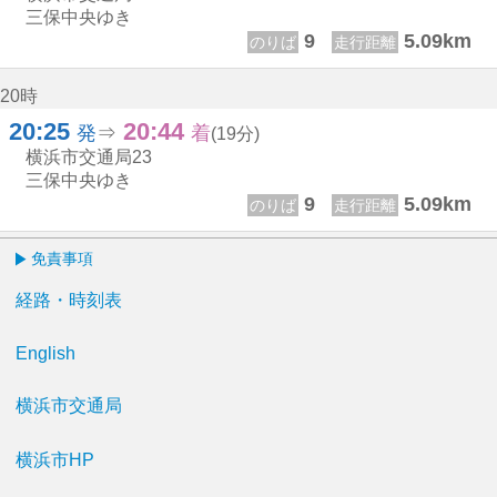
三保中央ゆき
9
5.09km
のりば
走行距離
20時
20:25
20:44
20じ 25ふん
20じ 44ふん
発
⇒
着
(19分)
横浜市交通局
23
三保中央ゆき
9
5.09km
のりば
走行距離
免責事項
経路・時刻表
English
横浜市交通局
横浜市HP