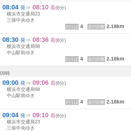
08:04
08:10
8じ 4ふん
8じ 10ふん
発
⇒
着
(6分)
横浜市交通局
23
三保中央ゆき
4
2.18km
のりば
走行距離
08:30
08:36
8じ 30ふん
8じ 36ふん
発
⇒
着
(6分)
横浜市交通局
98
中山駅前ゆき
4
2.18km
のりば
走行距離
09時
09:00
09:06
9じ 0ふん
9じ 6ふん
発
⇒
着
(6分)
横浜市交通局
98
中山駅前ゆき
4
2.18km
のりば
走行距離
09:04
09:10
9じ 4ふん
9じ 10ふん
発
⇒
着
(6分)
横浜市交通局
23
三保中央ゆき