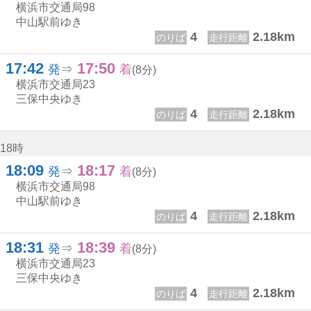
横浜市交通局
98
中山駅前ゆき
4
2.18km
のりば
走行距離
17:42
17:50
17じ 42ふん
17じ 50ふん
発
⇒
着
(8分)
横浜市交通局
23
三保中央ゆき
4
2.18km
のりば
走行距離
18時
18:09
18:17
18じ 9ふん
18じ 17ふん
発
⇒
着
(8分)
横浜市交通局
98
中山駅前ゆき
4
2.18km
のりば
走行距離
18:31
18:39
18じ 31ふん
18じ 39ふん
発
⇒
着
(8分)
横浜市交通局
23
三保中央ゆき
4
2.18km
のりば
走行距離