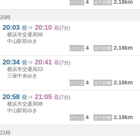
4
2.18km
のりば
走行距離
20時
20:03
20:10
20じ 3ふん
20じ 10ふん
発
⇒
着
(7分)
横浜市交通局
98
中山駅前ゆき
4
2.18km
のりば
走行距離
20:34
20:41
20じ 34ふん
20じ 41ふん
発
⇒
着
(7分)
横浜市交通局
23
三保中央ゆき
4
2.18km
のりば
走行距離
20:58
21:05
20じ 58ふん
21じ 5ふん
発
⇒
着
(7分)
横浜市交通局
98
中山駅前ゆき
4
2.18km
のりば
走行距離
21時