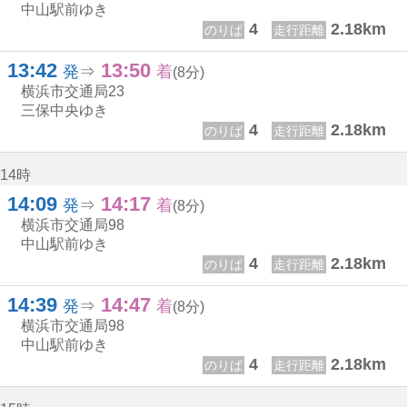
中山駅前ゆき
4
2.18km
のりば
走行距離
13:42
13:50
13じ 42ふん
13じ 50ふん
発
⇒
着
(8分)
横浜市交通局
23
三保中央ゆき
4
2.18km
のりば
走行距離
14時
14:09
14:17
14じ 9ふん
14じ 17ふん
発
⇒
着
(8分)
横浜市交通局
98
中山駅前ゆき
4
2.18km
のりば
走行距離
14:39
14:47
14じ 39ふん
14じ 47ふん
発
⇒
着
(8分)
横浜市交通局
98
中山駅前ゆき
4
2.18km
のりば
走行距離