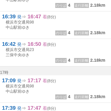
4
2.18km
のりば
走行距離
16:39
16:47
16じ 39ふん
16じ 47ふん
発
⇒
着
(8分)
横浜市交通局
98
中山駅前ゆき
4
2.18km
のりば
走行距離
16:42
16:50
16じ 42ふん
16じ 50ふん
発
⇒
着
(8分)
横浜市交通局
23
三保中央ゆき
4
2.18km
のりば
走行距離
17時
17:09
17:17
17じ 9ふん
17じ 17ふん
発
⇒
着
(8分)
横浜市交通局
98
中山駅前ゆき
4
2.18km
のりば
走行距離
17:39
17:47
17じ 39ふん
17じ 47ふん
発
⇒
着
(8分)