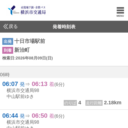
戻る
発着時刻表
十日市場駅前
出発
新治町
到着
検索日:2026年08月09日(日)
検索日:2026年8月9日(日曜日)
06時
06:07
06:13
6じ 7ふん
6じ 13ふん
発
⇒
着
(6分)
横浜市交通局
98
中山駅前ゆき
4
2.18km
のりば
走行距離
06:44
06:50
6じ 44ふん
6じ 50ふん
発
⇒
着
(6分)
横浜市交通局
98