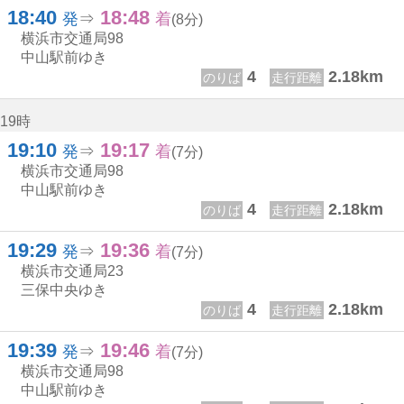
18:40
18:48
18じ 40ふん
18じ 48ふん
発
⇒
着
(8分)
横浜市交通局
98
中山駅前ゆき
4
2.18km
のりば
走行距離
19時
19:10
19:17
19じ 10ふん
19じ 17ふん
発
⇒
着
(7分)
横浜市交通局
98
中山駅前ゆき
4
2.18km
のりば
走行距離
19:29
19:36
19じ 29ふん
19じ 36ふん
発
⇒
着
(7分)
横浜市交通局
23
三保中央ゆき
4
2.18km
のりば
走行距離
19:39
19:46
19じ 39ふん
19じ 46ふん
発
⇒
着
(7分)
横浜市交通局
98
中山駅前ゆき