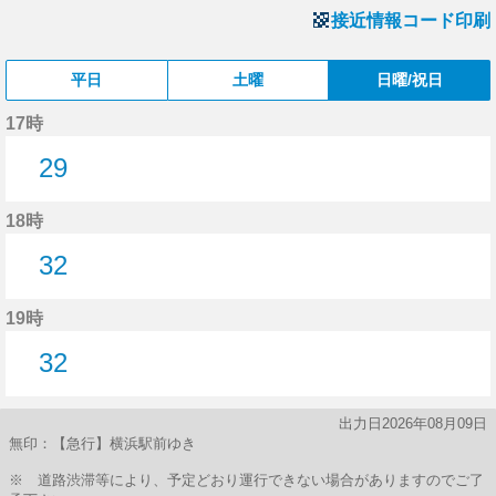
接近情報コード印刷
平日
土曜
日曜/祝日
17時
29
29分はつ
18時
32
32分はつ
19時
32
32分はつ
出力日2026年08月09日
無印：【急行】横浜駅前ゆき
※ 道路渋滞等により、予定どおり運行できない場合がありますのでご了