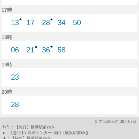
31分はつ
48分はつ
17時
★
★
13
17
28
34
50
13分はつ
17分はつ
28分はつ
34分はつ
50分はつ
18時
★
★
06
21
36
58
6分はつ
21分はつ
36分はつ
58分はつ
19時
23
23分はつ
20時
28
28分はつ
出力日2026年08月07日
無印：【急行】横浜駅前ゆき
●：【急行】( 流通センター 経由 ) 横浜駅前ゆき
★：【特急】横浜駅前ゆき