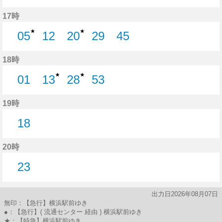
26分はつ
43分はつ
17時
★
★
05
12
20
29
45
5分はつ
12分はつ
20分はつ
29分はつ
45分はつ
18時
★
★
01
13
28
53
1分はつ
13分はつ
28分はつ
53分はつ
19時
18
18分はつ
20時
23
23分はつ
出力日2026年08月07日
無印：【急行】横浜駅前ゆき
●：【急行】( 流通センター 経由 ) 横浜駅前ゆき
★：【特急】横浜駅前ゆき