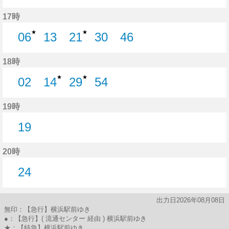
27分はつ
44分はつ
17時
★
★
06
13
21
30
46
6分はつ
13分はつ
21分はつ
30分はつ
46分はつ
18時
★
★
02
14
29
54
2分はつ
14分はつ
29分はつ
54分はつ
19時
19
19分はつ
20時
24
24分はつ
出力日2026年08月08日
無印：【急行】横浜駅前ゆき
●：【急行】( 流通センター 経由 ) 横浜駅前ゆき
★：【特急】横浜駅前ゆき