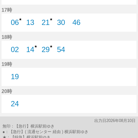
27分はつ
44分はつ
17時
★
★
06
13
21
30
46
6分はつ
13分はつ
21分はつ
30分はつ
46分はつ
18時
★
★
02
14
29
54
2分はつ
14分はつ
29分はつ
54分はつ
19時
19
19分はつ
20時
24
24分はつ
出力日2026年08月10日
無印：【急行】横浜駅前ゆき
●：【急行】( 流通センター 経由 ) 横浜駅前ゆき
★：【特急】横浜駅前ゆき