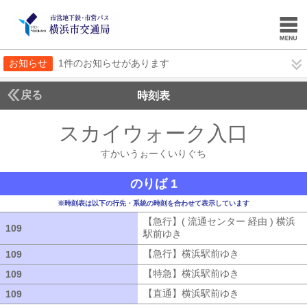
お知らせ
1件のお知らせがあります
戻る
時刻表
スカイウォーク入口
すか
すかいうぉーくいりぐち
のりば 1
※時刻表は以下の行先・系統の時刻を合わせて表示しています
【急行】( 流通センター 経由 ) 横浜
109
109
駅前ゆき
【急行】( 流通センター 経由
【急行】横浜駅前ゆき
【急行】横浜駅
109
109
【特急】横浜駅前ゆき
【特急】横浜駅
109
109
【直通】横浜駅前ゆき
【直通】横浜駅
109
109