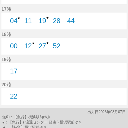
25分はつ
42分はつ
17時
★
★
04
11
19
28
44
4分はつ
11分はつ
19分はつ
28分はつ
44分はつ
18時
★
★
00
12
27
52
0分はつ
12分はつ
27分はつ
52分はつ
19時
17
17分はつ
20時
22
22分はつ
出力日2026年08月07日
無印：【急行】横浜駅前ゆき
●：【急行】( 流通センター 経由 ) 横浜駅前ゆき
★：【特急】横浜駅前ゆき