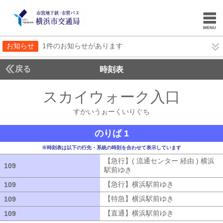
お知らせ
1件のお知らせがあります
戻る
時刻表
スカイウォーク入口
すか
すかいうぉーくいりぐち
のりば 1
※時刻表は以下の行先・系統の時刻を合わせて表示しています
【急行】( 流通センター 経由 ) 横浜
109
109
駅前ゆき
【急行】( 流通センター 経由
【急行】横浜駅前ゆき
【急行】横浜駅
109
109
【特急】横浜駅前ゆき
【特急】横浜駅
109
109
【直通】横浜駅前ゆき
【直通】横浜駅
109
109