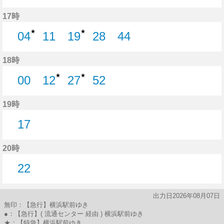
25分はつ
42分はつ
17時
★
★
04
11
19
28
44
4分はつ
11分はつ
19分はつ
28分はつ
44分はつ
18時
★
★
00
12
27
52
0分はつ
12分はつ
27分はつ
52分はつ
19時
17
17分はつ
20時
22
22分はつ
出力日2026年08月07日
無印：【急行】横浜駅前ゆき
●：【急行】( 流通センター 経由 ) 横浜駅前ゆき
★：【特急】横浜駅前ゆき