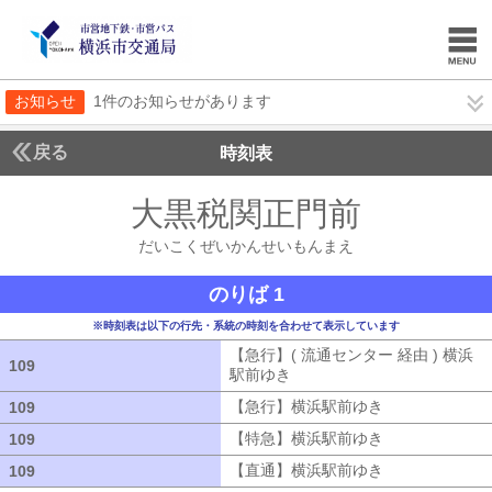
お知らせ
1件のお知らせがあります
戻る
時刻表
大黒税関正門前
だいこ
だいこくぜいかんせいもんまえ
のりば 1
※時刻表は以下の行先・系統の時刻を合わせて表示しています
【急行】( 流通センター 経由 ) 横浜
109
109
駅前ゆき
【急行】( 流通センター 経由
【急行】横浜駅前ゆき
【急行】横浜駅
109
109
【特急】横浜駅前ゆき
【特急】横浜駅
109
109
【直通】横浜駅前ゆき
【直通】横浜駅
109
109