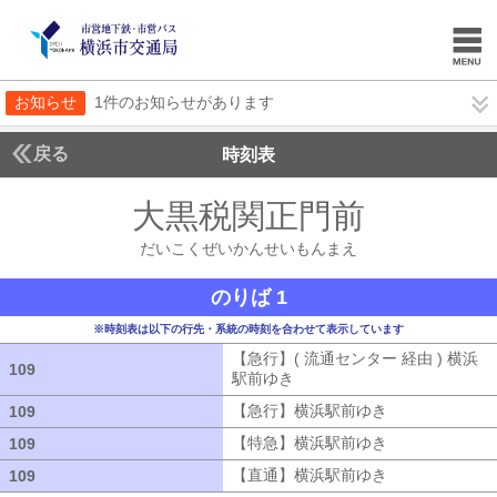
お知らせ
1件のお知らせがあります
戻る
時刻表
大黒税関正門前
だいこ
だいこくぜいかんせいもんまえ
のりば 1
※時刻表は以下の行先・系統の時刻を合わせて表示しています
【急行】( 流通センター 経由 ) 横浜
109
109
駅前ゆき
【急行】( 流通センター 経由
【急行】横浜駅前ゆき
【急行】横浜駅
109
109
【特急】横浜駅前ゆき
【特急】横浜駅
109
109
【直通】横浜駅前ゆき
【直通】横浜駅
109
109