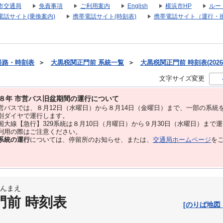
市交通局
免責事項
ご利用案内
English
横浜市HP
ルー
電話サイト(乗換案内)
携帯電話サイト(時刻表)
携帯電話サイト（運行・
経路・時刻表
＞
大黒税関正門前 系統一覧
＞
大黒税関正門前 時刻表(2026
文字サイズ変更
８年 市営バス旧盆期間の運行について
バスでは、８⽉12⽇（水曜日）から８⽉14⽇（金曜日）まで、⼀部の系統
別ダイヤで運⾏します。
大線【急行】329系統は８月10日（月曜日）から９月30日（水曜日）まで
用の際はご注意ください。
系統の運行
については、停留所のお知らせ、または、
交通局ホームページ
を
んまえ
門前 時刻表
[のりば地図