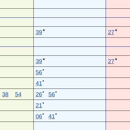
★
★
39
27
★
★
39
27
●
56
●
41
●
●
38
54
26
56
●
21
●
●
06
41