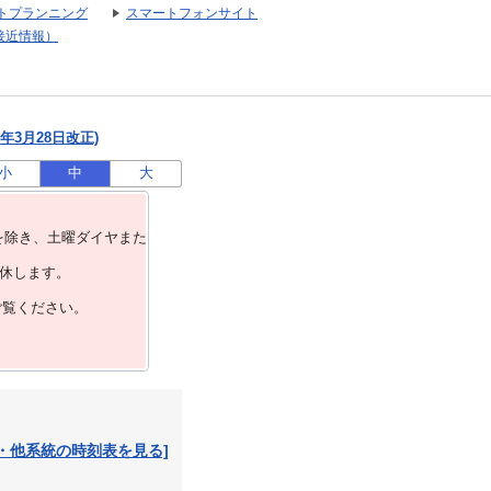
トプランニング
スマートフォンサイト
接近情報）
年3月28日改正)
小
中
大
を除き、⼟曜ダイヤまた
運休します。
ご覧ください。
・他系統の時刻表を見る]