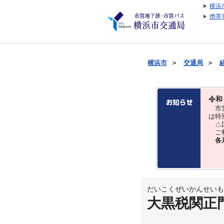
横浜
携帯
横浜市
＞
交通局
＞
令和
市営
は特
△国
ご利
各
だいこくぜいかんせいも
大黒税関正