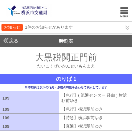
お知らせ
1件のお知らせがあります
戻る
時刻表
大黒税関正門前
だいこ
だいこくぜいかんせいもんまえ
のりば 1
※時刻表は以下の行先・系統の時刻を合わせて表示しています
【急行】( 流通センター 経由 ) 横浜
109
109
駅前ゆき
【急行】( 流通センター 経由
【急行】横浜駅前ゆき
【急行】横浜駅
109
109
【特急】横浜駅前ゆき
【特急】横浜駅
109
109
【直通】横浜駅前ゆき
【直通】横浜駅
109
109