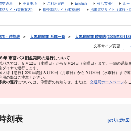
市交通局
免責事項
ご利用案内
English
横浜市HP
ルー
電話サイト(乗換案内)
携帯電話サイト(時刻表)
携帯電話サイト（運行・
経路・時刻表
＞
大黒税関前 系統一覧
＞
大黒税関前 時刻表(2025年8月18
文字サイズ変更
８年 市営バス旧盆期間の運行について
バスでは、８⽉12⽇（水曜日）から８⽉14⽇（金曜日）まで、⼀部の系統
別ダイヤで運⾏します。
大線【急行】329系統は８月10日（月曜日）から９月30日（水曜日）まで
用の際はご注意ください。
系統の運行
については、停留所のお知らせ、または、
交通局ホームページ
を
 時刻表
[のりば地図