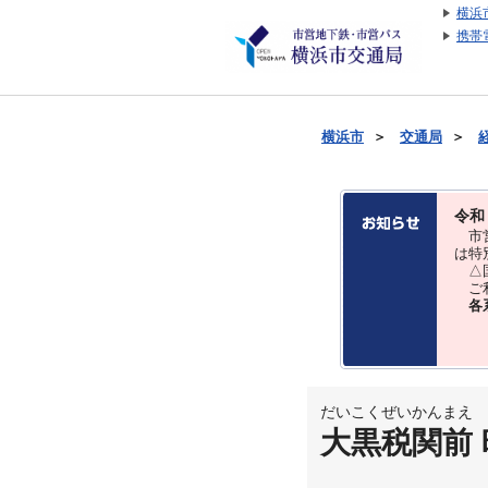
横浜
携帯
横浜市
＞
交通局
＞
令和
市営
は特
△国
ご利
各
だいこくぜいかんまえ
大黒税関前