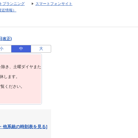
トプランニング
スマートフォンサイト
接近情報）
日改正)
小
中
大
を除き、⼟曜ダイヤまた
運休します。
ご覧ください。
・他系統の時刻表を見る]