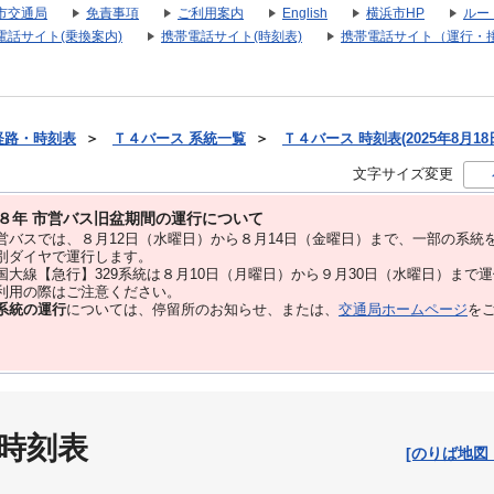
市交通局
免責事項
ご利用案内
English
横浜市HP
ルー
電話サイト(乗換案内)
携帯電話サイト(時刻表)
携帯電話サイト（運行・
経路・時刻表
＞
Ｔ４バース 系統一覧
＞
Ｔ４バース 時刻表(2025年8月18
文字サイズ変更
８年 市営バス旧盆期間の運行について
バスでは、８⽉12⽇（水曜日）から８⽉14⽇（金曜日）まで、⼀部の系統
別ダイヤで運⾏します。
大線【急行】329系統は８月10日（月曜日）から９月30日（水曜日）まで
用の際はご注意ください。
系統の運行
については、停留所のお知らせ、または、
交通局ホームページ
を
 時刻表
[のりば地図