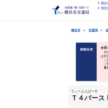
横浜
携帯
横浜市
＞
交通局
＞
令和
市営
は特
△国
ご利
各
てぃーよんばーす
Ｔ４バース