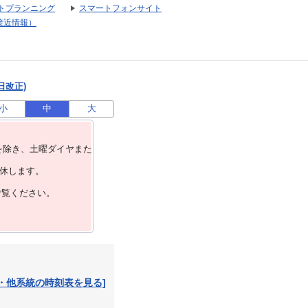
トプランニング
スマートフォンサイト
接近情報）
日改正)
小
中
大
を除き、⼟曜ダイヤまた
運休します。
ご覧ください。
・他系統の時刻表を見る]