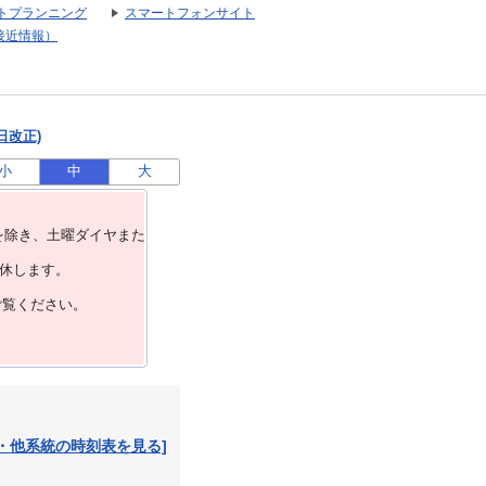
トプランニング
スマートフォンサイト
接近情報）
日改正)
小
中
大
を除き、⼟曜ダイヤまた
運休します。
ご覧ください。
・他系統の時刻表を見る]