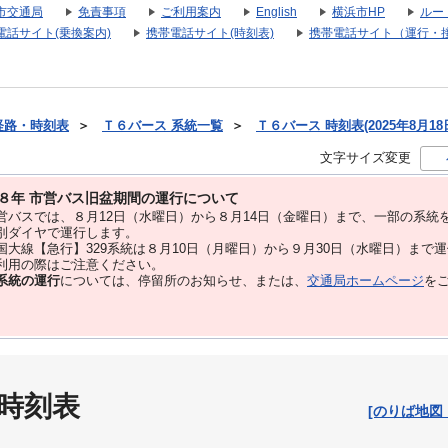
市交通局
免責事項
ご利用案内
English
横浜市HP
ルー
電話サイト(乗換案内)
携帯電話サイト(時刻表)
携帯電話サイト（運行・
経路・時刻表
＞
Ｔ６バース 系統一覧
＞
Ｔ６バース 時刻表(2025年8月18
文字サイズ変更
８年 市営バス旧盆期間の運行について
バスでは、８⽉12⽇（水曜日）から８⽉14⽇（金曜日）まで、⼀部の系統
別ダイヤで運⾏します。
大線【急行】329系統は８月10日（月曜日）から９月30日（水曜日）まで
用の際はご注意ください。
系統の運行
については、停留所のお知らせ、または、
交通局ホームページ
を
 時刻表
[のりば地図