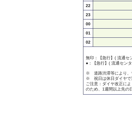
22
23
00
01
02
無印：【急行】( 流通セン
●：【急行】( 流通センタ
※ 道路渋滞等により、
※ 祝日は休日ダイヤで
ご注意：ダイヤ改正によ
のため、1週間以上先の