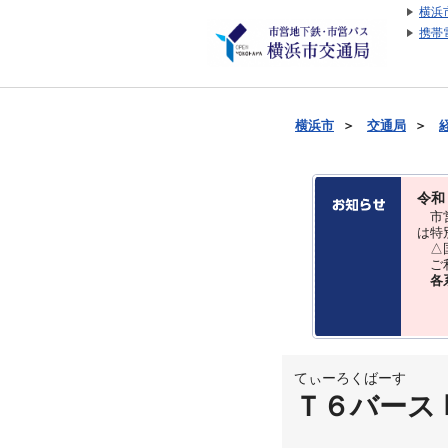
横浜
携帯
横浜市
＞
交通局
＞
令和
市営
は特
△国
ご利
各
てぃーろくばーす
Ｔ６バース