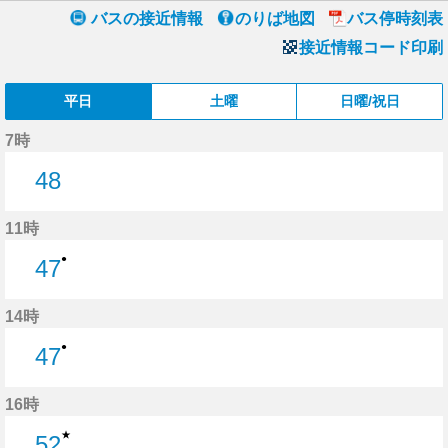
バスの接近情報
のりば地図
バス停時刻表
接近情報コード印刷
平日
土曜
日曜/祝日
7時
48
48分はつ
11時
●
47
47分はつ
14時
●
47
47分はつ
16時
★
52