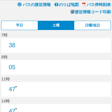
バスの接近情報
のりば地図
バス停時刻表
接近情報コード印刷
平日
土曜
日曜/祝日
7時
38
38分はつ
8時
05
5分はつ
11時
●
47
47分はつ
14時
●
47