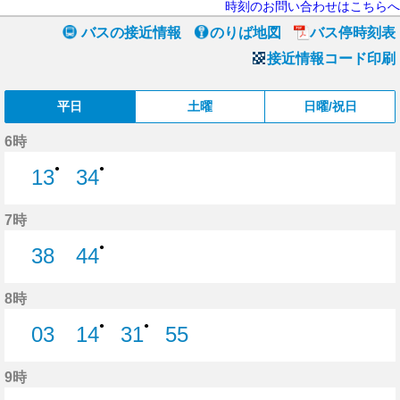
時刻のお問い合わせはこちらへ
バスの接近情報
のりば地図
バス停時刻表
接近情報コード印刷
平日
土曜
日曜/祝日
6時
●
●
13
34
13分はつ
34分はつ
7時
●
38
44
38分はつ
44分はつ
8時
●
●
03
14
31
55
3分はつ
14分はつ
31分はつ
55分はつ
9時