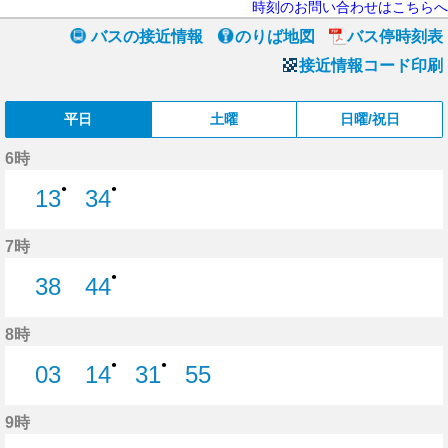
時刻のお問い合わせはこちらへ
バスの接近情報
のりば地図
バス停時刻表
接近情報コード印刷
平日
土曜
日曜/祝日
6時
●
●
13
34
13分はつ
34分はつ
7時
●
38
44
38分はつ
44分はつ
8時
●
●
03
14
31
55
3分はつ
14分はつ
31分はつ
55分はつ
9時