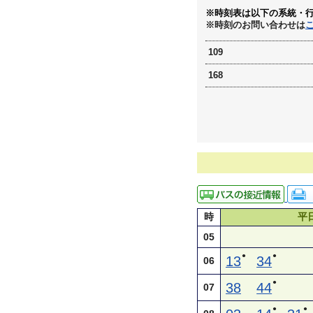
※時刻表は以下の系統・
※時刻のお問い合わせは
109
168
時
平
05
●
●
13
34
06
●
38
44
07
●
●