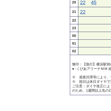
22
45
20
22
21
22
23
00
01
02
無印：【急行】横浜駅前
●：( ぴあアリーナＭＭ 
※ 道路渋滞等により、
※ 祝日は休日ダイヤで
ご注意：ダイヤ改正によ
のため、1週間以上先の