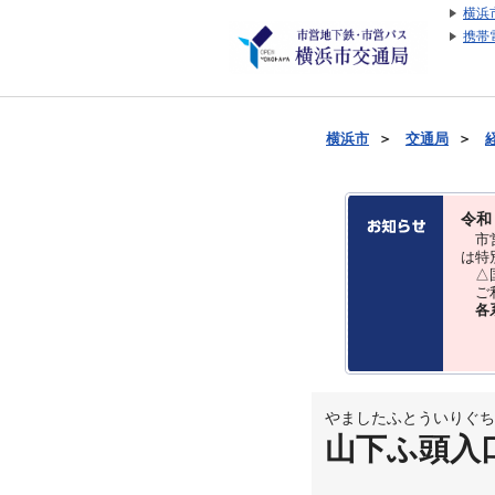
横浜
携帯
横浜市
＞
交通局
＞
令和
市営
は特
△国
ご利
各
やましたふとういりぐち
山下ふ頭入