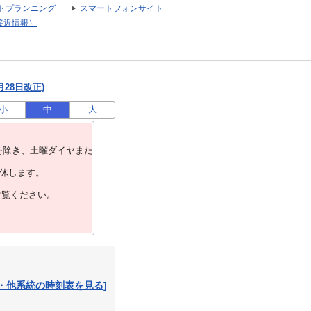
トプランニング
スマートフォンサイト
接近情報）
月28日改正)
小
中
大
を除き、⼟曜ダイヤまた
運休します。
ご覧ください。
・他系統の時刻表を見る]