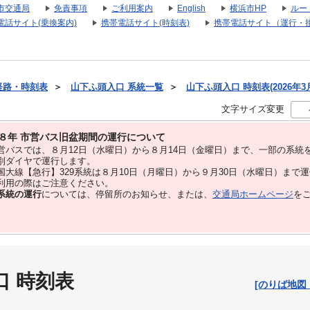
市交通局
免責事項
ご利用案内
English
横浜市HP
ルー
電話サイト(乗換案内)
携帯電話サイト(時刻表)
携帯電話サイト（運行・
経路・時刻表
＞
山下ふ頭入口 系統一覧
＞
山下ふ頭入口 時刻表(2026年3
文字サイズ変更
８年 市営バス旧盆期間の運行について
バスでは、８⽉12⽇（水曜日）から８⽉14⽇（金曜日）まで、⼀部の系統
別ダイヤで運⾏します。
大線【急行】329系統は８月10日（月曜日）から９月30日（水曜日）まで
用の際はご注意ください。
系統の運行
については、停留所のお知らせ、または、
交通局ホームページ
を
口 時刻表
[のりば地図