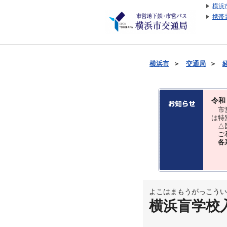
横浜
携帯
横浜市
＞
交通局
＞
令和
市営
は特
△国
ご利
各
よこはまもうがっこうい
横浜盲学校