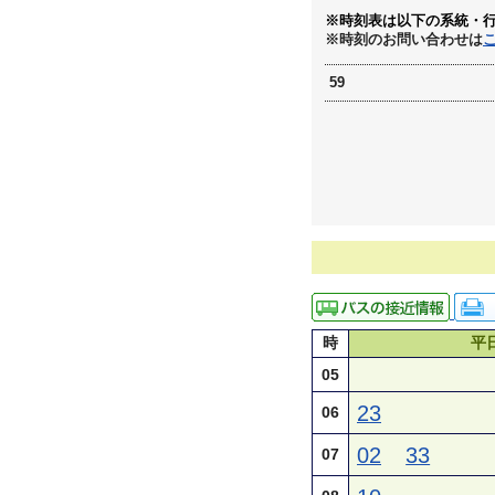
※時刻表は以下の系統・
※時刻のお問い合わせは
59
時
平
05
23
06
02
33
07