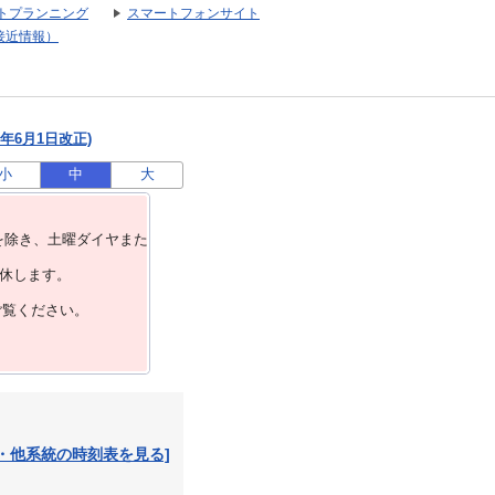
トプランニング
スマートフォンサイト
接近情報）
年6月1日改正)
小
中
大
を除き、⼟曜ダイヤまた
運休します。
ご覧ください。
・他系統の時刻表を見る]