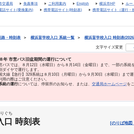
市交通局
免責事項
ご利用案内
English
横浜市HP
ルー
電話サイト(乗換案内)
携帯電話サイト(時刻表)
携帯電話サイト（運行・
経路・時刻表
＞
横浜盲学校入口 系統一覧
＞
横浜盲学校入口 時刻表(2026
文字サイズ変更
８年 市営バス旧盆期間の運行について
バスでは、８⽉12⽇（水曜日）から８⽉14⽇（金曜日）まで、⼀部の系統
別ダイヤで運⾏します。
大線【急行】329系統は８月10日（月曜日）から９月30日（水曜日）まで
用の際はご注意ください。
系統の運行
については、停留所のお知らせ、または、
交通局ホームページ
を
りぐち
入口 時刻表
[のりば地図