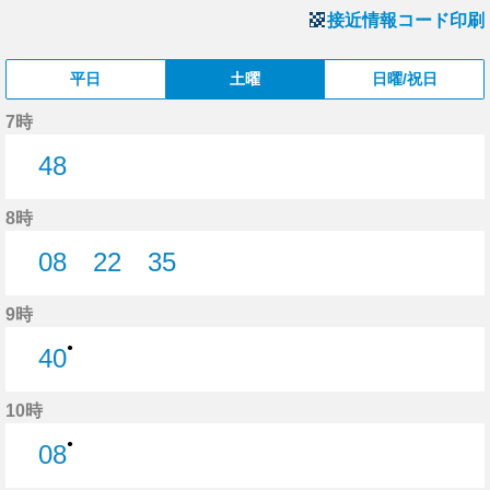
接近情報コード印刷
平日
土曜
日曜/祝日
7時
48
48分はつ
8時
08
22
35
8分はつ
22分はつ
35分はつ
9時
●
40
40分はつ
10時
●
08
8分はつ