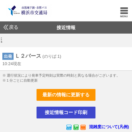
戻る
接近情報
延
Ｌ２バース
出発
(のりば:1)
10:24現在
10じ24ふん現在
※ 運行状況により発車予定時刻は実際の時刻と異なる場合がございます。
※１分ごとに自動更新
最新の情報に更新する
接近情報コード印刷
混雑度について(凡例)