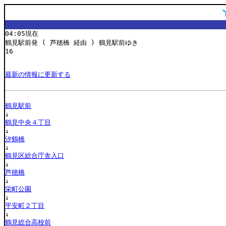
04:05現在
鶴見駅前発 ( 芦穂橋 経由 ) 鶴見駅前ゆき
16
最新の情報に更新する
鶴見駅前
↓
鶴見中央４丁目
↓
汐鶴橋
↓
鶴見区総合庁舎入口
↓
芦穂橋
↓
栄町公園
↓
平安町２丁目
↓
鶴見総合高校前