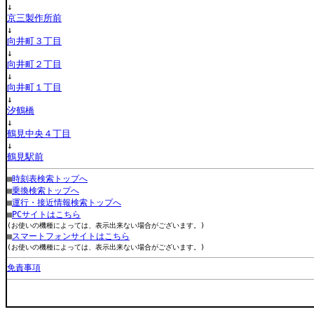
↓
京三製作所前
↓
向井町３丁目
↓
向井町２丁目
↓
向井町１丁目
↓
汐鶴橋
↓
鶴見中央４丁目
↓
鶴見駅前
■
時刻表検索トップへ
■
乗換検索トップへ
■
運行・接近情報検索トップへ
■
PCサイトはこちら
(お使いの機種によっては、表示出来ない場合がございます。)
■
スマートフォンサイトはこちら
(お使いの機種によっては、表示出来ない場合がございます。)
免責事項