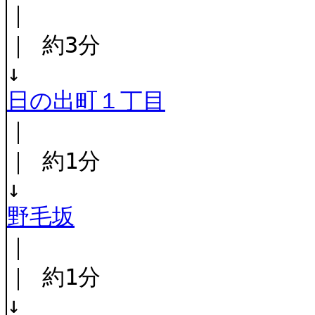
｜
｜ 約3分
↓
日の出町１丁目
｜
｜ 約1分
↓
野毛坂
｜
｜ 約1分
↓