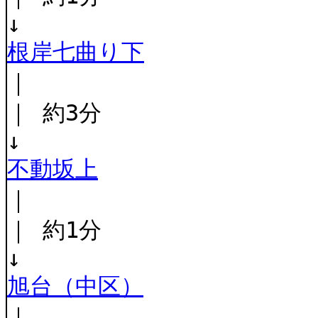
↓
根岸七曲り下
｜
｜ 約3分
↓
不動坂上
｜
｜ 約1分
↓
旭台（中区）
｜