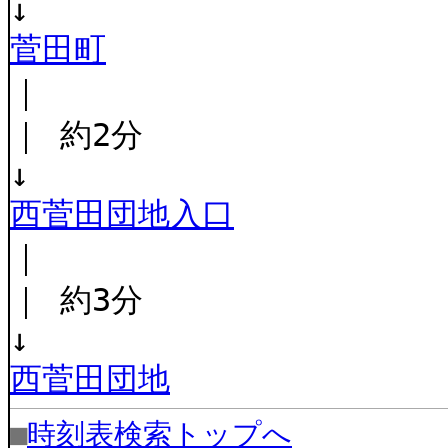
↓
菅田町
｜
｜ 約2分
↓
西菅田団地入口
｜
｜ 約3分
↓
西菅田団地
■
時刻表検索トップへ