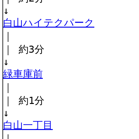
↓
白山ハイテクパーク
｜
｜ 約3分
↓
緑車庫前
｜
｜ 約1分
↓
白山一丁目
｜