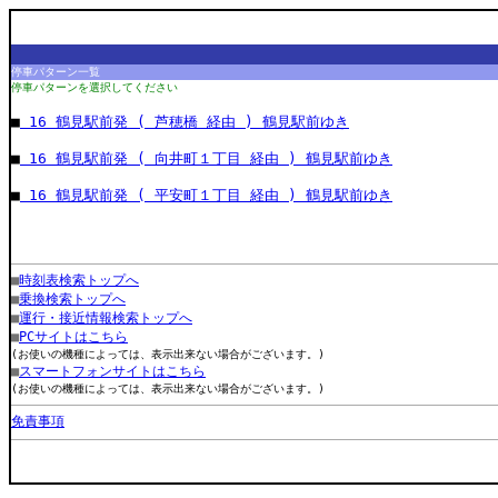
停車パターン一覧
停車パターンを選択してください
■
16 鶴見駅前発 ( 芦穂橋 経由 ) 鶴見駅前ゆき
■
16 鶴見駅前発 ( 向井町１丁目 経由 ) 鶴見駅前ゆき
■
16 鶴見駅前発 ( 平安町１丁目 経由 ) 鶴見駅前ゆき
■
時刻表検索トップへ
■
乗換検索トップへ
■
運行・接近情報検索トップへ
■
PCサイトはこちら
(お使いの機種によっては、表示出来ない場合がございます。)
■
スマートフォンサイトはこちら
(お使いの機種によっては、表示出来ない場合がございます。)
免責事項