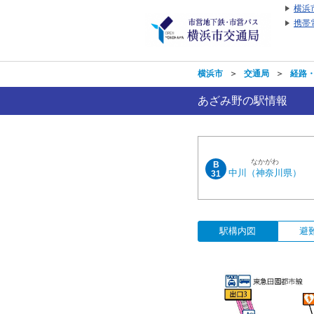
横浜
携帯
横浜市
＞
交通局
＞
経路
あざみ野の駅情報
なかがわ
B
中川（神奈川県）
31
駅構内図
避