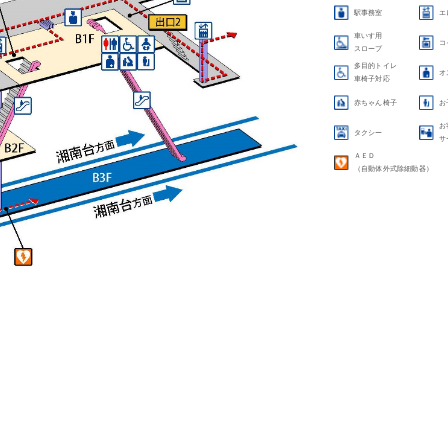
駅事務室
エ
車いす用
コ
スロープ
多目的トイレ
オ
車椅子対応
赤ちゃん椅子
お
お
タクシー
サ
ＡＥＤ
（自動体外式除細動器）