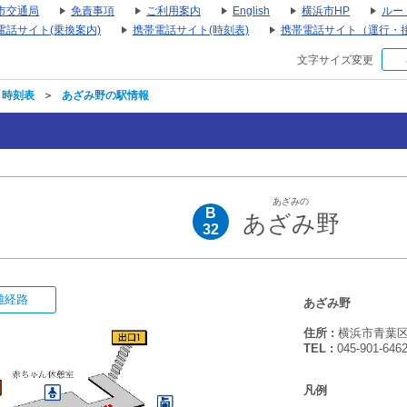
市交通局
免責事項
ご利用案内
English
横浜市HP
ルー
電話サイト(乗換案内)
携帯電話サイト(時刻表)
携帯電話サイト（運行・
文字サイズ変更
・時刻表
＞
あざみ野の駅情報
あざみの
B
あざみ野
32
難経路
あざみ野
住所 :
横浜市青葉区あ
TEL :
045-901-646
凡例