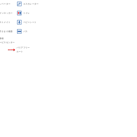
レベーター
エスカレーター
インロッカー
トイレ
ストメイト
ベビーシート
子さま小便器
バス
客様
ービスセンター
バリアフリー
ルート