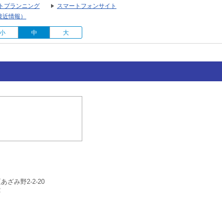
トプランニング
スマートフォンサイト
接近情報）
小
中
大
ざみ野2-2-20
2