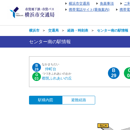
横浜市交通局
免責事項
ご
携帯電話サイト(乗換案内)
携帯電
横浜市
＞
交通局
＞
経路・時刻表
＞
センター南の駅情報
センター南の駅情報
なかまちだい
B
仲町台
28
B
つづきふれあいのおか
G
29
0
都筑ふれあいの丘
03
駅構内図
避難経路